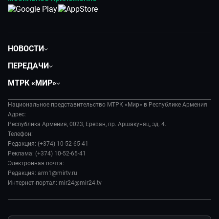
НОВОСТИ
Политика
ПЕРЕДАЧИ
Общество
Вместе
МТРК «МИР»
Экономика
Вместе выгодно
О нас
Происшествия
Евразия. Культурно
Национальное представительство МТРК «Мир» в Республике Армения
История
Наука и технологии
Адрес:
Евразия. Регионы
Руководство
Республика Армения, 0023, Ереван, пр. Аршакуняц, зд. 4.
Культура
Наши иностранцы
Телефон:
Лица мира
Спорт
Редакция: (+374) 10-52-65-41
Пять причин поехать в...
Новости
Реклама: (+374) 10-52-65-41
Сделано в Содружестве
Пресса о нас
Электронная почта:
Я – волонтер
Редакция: arm1@mirtv.ru
Карьера
Интернет-портал: mir24@mir24.tv
Реклама
Обратная связь