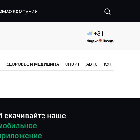
ММА
О КОМПАНИИ
+
31
ЗДОРОВЬЕ И МЕДИЦИНА
СПОРТ
АВТО
КУЛЬТУРА
ШО
И скачивайте наше
мобильное
приложение