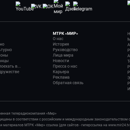
МТРК «МИР»
Н
О нас
М
но
История
А
ьтурно
Руководство
Р
ионы
Лица мира
А
анцы
Новости
Т
оехать в...
Пресса о нас
Р
дружестве
Карьера
Р
Реклама
Э
Обратная связь
Р
И
венная телерадиокомпания «Мир»
ащищены в соответствии с российским и международным законодательством 
 материалов МТРК «Мир» ссылка (для сайтов - гиперссылка на www.mir24.tv