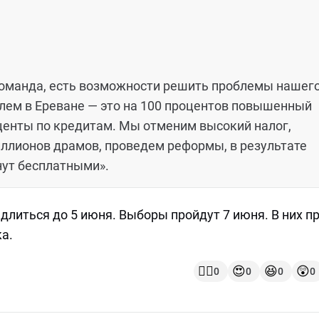
команда, есть возможности решить проблемы нашег
блем в Ереване — это на 100 процентов повышенный
центы по кредитам. Мы отменим высокий налог,
ллионов драмов, проведем реформы, в результате
нут бесплатными».
литься до 5 июня. Выборы пройдут 7 июня. В них п
ка.
👍🏻
😍
😆
😲
0
0
0
0