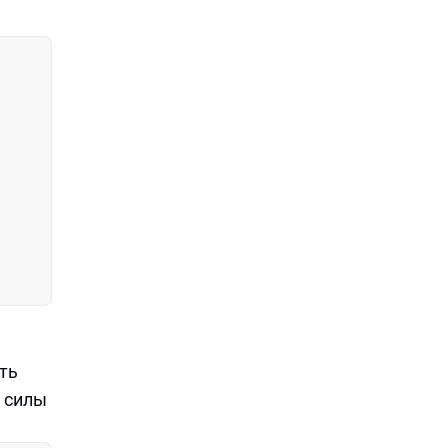
ть
й силы