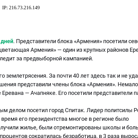
 дней
. Представители блока «Армения» посетили се
оцветающая Армения» — один из крупных районов Ер
ледит за предвыборной кампанией.
 землетрясения. За почти 40 лет здесь так и не уд
ешения представили члены блока «Армения». Немало
е Еревана — Ачапняке. Его посетили представители п
ым делом посетил город Спитак. Лидер политсилы Р
 время его президентства многое в регионе было
получили жилье, были отремонтированы школы и бол
 процентов сократилась безработица, в 3 раза вырос