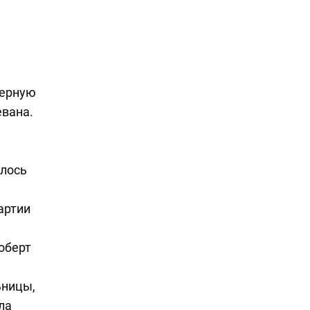
верную
евана.
алось
артии
оберт
ьницы,
ла