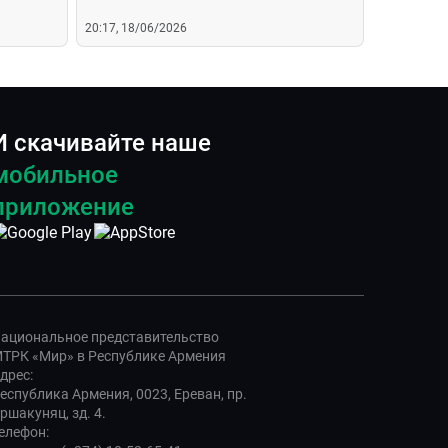
20:17, 18/06/2026
И скачивайте наше
мобильное
приложение
ациональное представительство
ТРК «Мир» в Республике Армения
дрес:
еспублика Армения, 0023, Ереван, пр.
ршакуняц, зд. 4.
елефон: