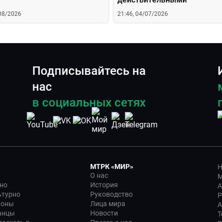
/08/2026
21:46, 04/07/2026
Подписывайтесь на
нас
в социальных сетях
МТРК «МИР»
Н
О нас
М
но
История
А
ьтурно
Руководство
Р
ионы
Лица мира
А
анцы
Новости
Т