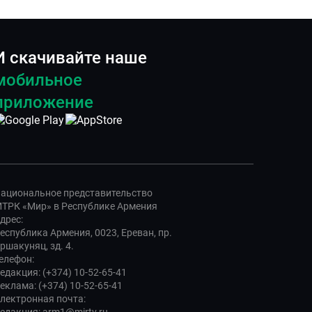
И скачивайте наше
мобильное
приложение
ациональное представительство
ТРК «Мир» в Республике Армения
дрес:
еспублика Армения, 0023, Ереван, пр.
ршакуняц, зд. 4.
елефон:
едакция: (+374) 10-52-65-41
еклама: (+374) 10-52-65-41
лектронная почта: