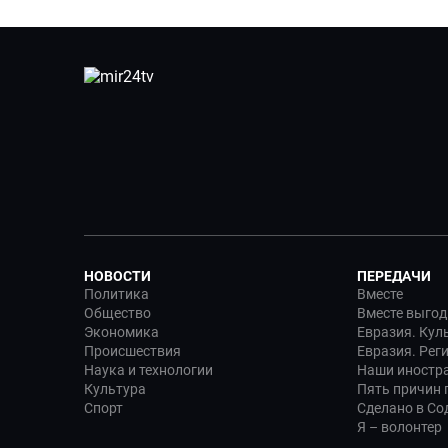
НОВОСТИ
ПЕРЕДАЧИ
Политика
Вместе
Общество
Вместе выгод
Экономика
Евразия. Кул
Происшествия
Евразия. Рег
Наука и технологии
Наши иностр
Культура
Пять причин п
Спорт
Сделано в Со
Я – волонтер