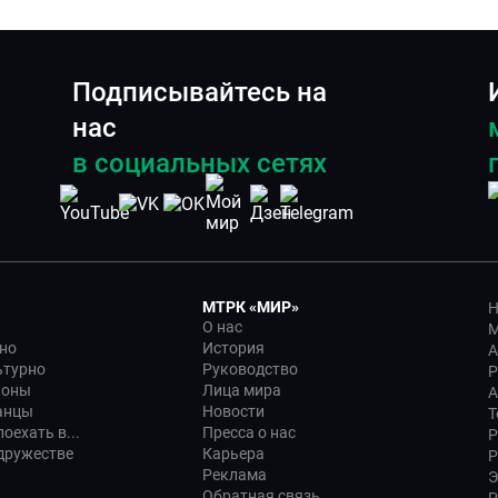
Подписывайтесь на
нас
в социальных сетях
МТРК «МИР»
Н
О нас
М
но
История
А
ьтурно
Руководство
Р
ионы
Лица мира
А
анцы
Новости
Т
оехать в...
Пресса о нас
Р
дружестве
Карьера
Р
Реклама
Э
Обратная связь