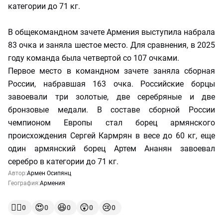
категории до 71 кг.
В общекомандном зачете Армения выступила набрала
83 очка и заняла шестое место. Для сравнения, в 2025
году команда была четвертой со 107 очками.
Первое место в командном зачете заняла сборная
России, набравшая 163 очка. Российские борцы
завоевали три золотые, две серебряные и две
бронзовые медали. В составе сборной России
чемпионом Европы стал борец армянского
происхождения Сергей Кармрян в весе до 60 кг, еще
один армянский борец Артем Ананян завоевал
серебро в категории до 71 кг.
Автор:
Армен Осипянц
География:
Армения
👍🏻
😍
😆
😲
😢
0
0
0
0
0