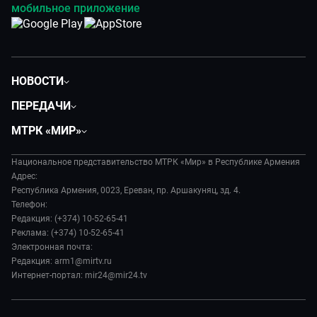
мобильное приложение
НОВОСТИ
Политика
ПЕРЕДАЧИ
Общество
Вместе
МТРК «МИР»
Экономика
Вместе выгодно
О нас
Происшествия
Евразия. Культурно
Национальное представительство МТРК «Мир» в Республике Армения
История
Наука и технологии
Адрес:
Евразия. Регионы
Руководство
Республика Армения, 0023, Ереван, пр. Аршакуняц, зд. 4.
Культура
Наши иностранцы
Телефон:
Лица мира
Спорт
Редакция: (+374) 10-52-65-41
Пять причин поехать в...
Новости
Реклама: (+374) 10-52-65-41
Сделано в Содружестве
Пресса о нас
Электронная почта:
Я – волонтер
Редакция: arm1@mirtv.ru
Карьера
Интернет-портал: mir24@mir24.tv
Реклама
Обратная связь