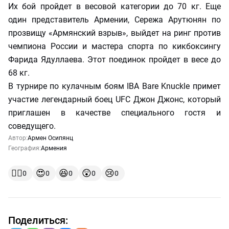
Их бой пройдет в весовой категории до 70 кг. Еще
один представитель Армении, Сережа Арутюнян по
прозвищу «Армянский взрыв», выйдет на ринг против
чемпиона России и мастера спорта по кикбоксингу
Фарида Ядуллаева. Этот поединок пройдет в весе до
68 кг.
В турнире по кулачным боям IBA Bare Knuckle примет
участие легендарный боец UFC Джон Джонс, который
приглашен в качестве специального гостя и
соведущего.
Автор:
Армен Осипянц
География:
Армения
👍🏻
😍
😆
😲
😢
0
0
0
0
0
Поделиться: