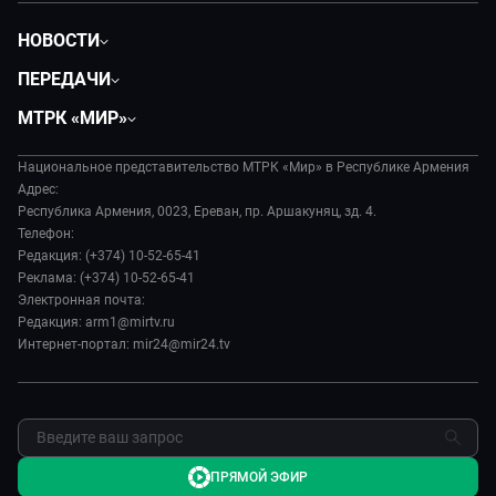
НОВОСТИ
Политика
ПЕРЕДАЧИ
Общество
Вместе
МТРК «МИР»
Экономика
Вместе выгодно
О нас
Происшествия
Евразия. Культурно
Национальное представительство МТРК «Мир» в Республике Армения
История
Наука и технологии
Адрес:
Евразия. Регионы
Руководство
Республика Армения, 0023, Ереван, пр. Аршакуняц, зд. 4.
Культура
Наши иностранцы
Телефон:
Лица мира
Спорт
Редакция: (+374) 10-52-65-41
Пять причин поехать в...
Новости
Реклама: (+374) 10-52-65-41
Сделано в Содружестве
Пресса о нас
Электронная почта:
Я – волонтер
Редакция: arm1@mirtv.ru
Карьера
Интернет-портал: mir24@mir24.tv
Реклама
Обратная связь
ПРЯМОЙ ЭФИР