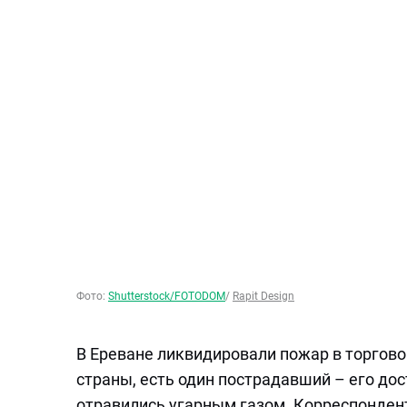
Фото:
Shutterstock/FOTODOM
/
Rapit Design
В Ереване ликвидировали пожар в торгов
страны, есть один пострадавший – его дос
отравились угарным газом. Корреспондент