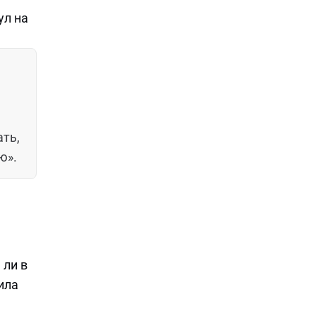
ул на
ть,
ю».
 ли в
ила