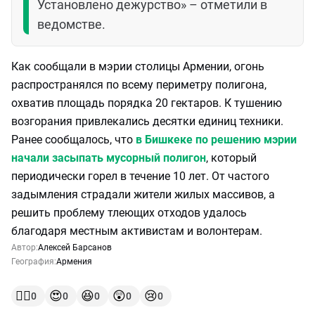
Установлено дежурство» – отметили в
ведомстве.
Как сообщали в мэрии столицы Армении, огонь
распространялся по всему периметру полигона,
охватив площадь порядка 20 гектаров. К тушению
возгорания привлекались десятки единиц техники.
Ранее сообщалось, что
в Бишкеке по решению мэрии
начали засыпать мусорный полигон
, который
периодически горел в течение 10 лет. От частого
задымления страдали жители жилых массивов, а
решить проблему тлеющих отходов удалось
благодаря местным активистам и волонтерам.
Автор:
Алексей Барсанов
География:
Армения
👍🏻
😍
😆
😲
😢
0
0
0
0
0