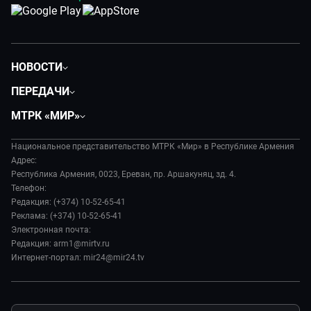
НОВОСТИ
Политика
ПЕРЕДАЧИ
Общество
Вместе
МТРК «МИР»
Экономика
Вместе выгодно
О нас
Происшествия
Евразия. Культурно
Национальное представительство МТРК «Мир» в Республике Армения
История
Наука и технологии
Адрес:
Евразия. Регионы
Руководство
Республика Армения, 0023, Ереван, пр. Аршакуняц, зд. 4.
Культура
Наши иностранцы
Телефон:
Лица мира
Спорт
Редакция: (+374) 10-52-65-41
Пять причин поехать в...
Новости
Реклама: (+374) 10-52-65-41
Сделано в Содружестве
Пресса о нас
Электронная почта:
Я – волонтер
Редакция: arm1@mirtv.ru
Карьера
Интернет-портал: mir24@mir24.tv
Реклама
Обратная связь