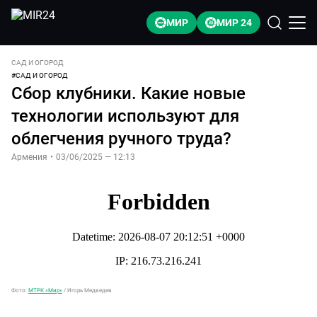
МИР
МИР 24
САД И ОГОРОД
#
САД И ОГОРОД
Сбор клубники. Какие новые
технологии используют для
облегчения ручного труда?
Армения
•
03/06/2025 — 12:13
Фото:
МТРК «Мир»
/
Игорь Медведев