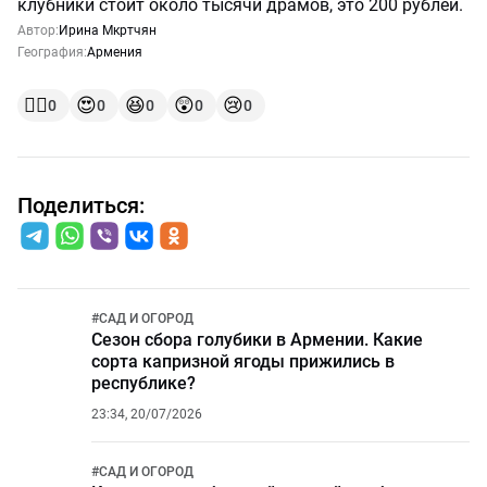
клубники стоит около тысячи драмов, это 200 рублей.
Автор:
Ирина Мкртчян
География:
Армения
👍🏻
😍
😆
😲
😢
0
0
0
0
0
Поделиться:
#
САД И ОГОРОД
Сезон сбора голубики в Армении. Какие
сорта капризной ягоды прижились в
республике?
23:34, 20/07/2026
#
САД И ОГОРОД