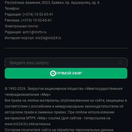
Руководство
Республика Армения, 0023, Ереван, пр. Аршакуняц, зд. 4.
Культура
Наши иностранцы
Телефон:
Лица мира
Спорт
Редакция: (+374) 10-52-65-41
Пять причин поехать в...
Новости
Реклама: (+374) 10-52-65-41
Сделано в Содружестве
Пресса о нас
Электронная почта:
Я – волонтер
Редакция: arm1@mirtv.ru
Карьера
Интернет-портал: mir24@mir24.tv
Реклама
Обратная связь
ПРЯМОЙ ЭФИР
© 1992-2026. Закрытое акционерное общество «Межгосударственная
телерадиокомпания «Мир»
Все права на любые материалы, опубликованные на сайте, защищены в
соответствии с российским и международным законодательством об
авторском праве и смежных правах. При любом использовании
материалов МТРК «Мир» ссылка (для сайтов - гиперссылка на
www.mir24.tv) обязательна.
Согласие посетителя сайта на обработку персональных данных.