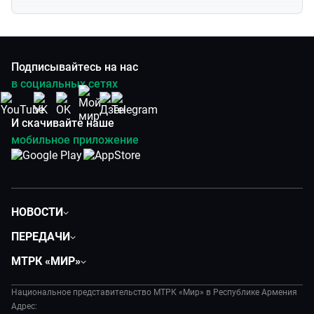
Подписывайтесь на нас
в социальных сетях
И скачивайте наше
мобильное приложение
НОВОСТИ
Политика
ПЕРЕДАЧИ
Общество
Вместе
МТРК «МИР»
Экономика
Вместе выгодно
О нас
Происшествия
Евразия. Культурно
Национальное представительство МТРК «Мир» в Республике Армения
История
Наука и технологии
Адрес:
Евразия. Регионы