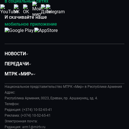
в социальных сетях
И скачивайте наше
мобильное приложение
НОВОСТИ
Политика
ПЕРЕДАЧИ
Общество
Вместе
МТРК «МИР»
Экономика
Вместе выгодно
О нас
Происшествия
Евразия. Культурно
Национальное представительство МТРК «Мир» в Республике Армения
История
Наука и технологии
Адрес:
Евразия. Регионы
Руководство
Республика Армения, 0023, Ереван, пр. Аршакуняц, зд. 4.
Культура
Наши иностранцы
Телефон:
Лица мира
Спорт
Редакция: (+374) 10-52-65-41
Пять причин поехать в...
Новости
Реклама: (+374) 10-52-65-41
Сделано в Содружестве
Пресса о нас
Электронная почта:
Я – волонтер
Редакция: arm1@mirtv.ru