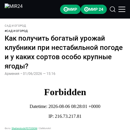
МИР
МИР 24
САД И ОГОРОД
#
САД И ОГОРОД
Как получить богатый урожай
клубники при нестабильной погоде
и у каких сортов особо крупные
ягоды?
Армения
•
01/06/2026 — 15:16
Фото:
Shutterstock/FOTODOM
/
ZeiMomArt