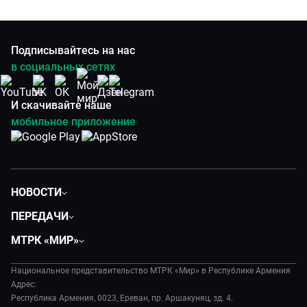
Подписывайтесь на нас
в социальных сетях
И скачивайте наше
мобильное приложение
НОВОСТИ
Политика
ПЕРЕДАЧИ
Общество
Вместе
МТРК «МИР»
Экономика
Вместе выгодно
О нас
Происшествия
Евразия. Культурно
Национальное представительство МТРК «Мир» в Республике Армения
История
Наука и технологии
Адрес:
Евразия. Регионы
Руководство
Республика Армения, 0023, Ереван, пр. Аршакуняц, зд. 4.
Культура