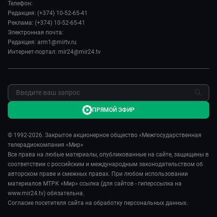
Наши иностранцы
Телефон:
Лица мира
Спорт
Редакция: (+374) 10-52-65-41
Пять причин поехать в...
Новости
Реклама: (+374) 10-52-65-41
Сделано в Содружестве
Пресса о нас
Электронная почта:
Я – волонтер
Редакция: arm1@mirtv.ru
Карьера
Интернет-портал: mir24@mir24.tv
Реклама
Обратная связь
ПРЯМОЙ ЭФИР
© 1992-2026. Закрытое акционерное общество «Межгосударственная
телерадиокомпания «Мир»
Все права на любые материалы, опубликованные на сайте, защищены в
соответствии с российским и международным законодательством об
авторском праве и смежных правах. При любом использовании
материалов МТРК «Мир» ссылка (для сайтов - гиперссылка на
www.mir24.tv) обязательна.
Согласие посетителя сайта на обработку персональных данных.