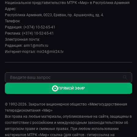
Происшествия
Евразия. Культурно
Национальное представительство МТРК «Мир» в Республике Армения
История
Наука и технологии
Адрес:
Евразия. Регионы
Руководство
Республика Армения, 0023, Ереван, пр. Аршакуняц, зд. 4.
Культура
Наши иностранцы
Телефон:
Лица мира
Спорт
Редакция: (+374) 10-52-65-41
Пять причин поехать в...
Новости
Реклама: (+374) 10-52-65-41
Сделано в Содружестве
Пресса о нас
Электронная почта:
Я – волонтер
Редакция: arm1@mirtv.ru
Карьера
Интернет-портал: mir24@mir24.tv
Реклама
Обратная связь
ПРЯМОЙ ЭФИР
© 1992-2026. Закрытое акционерное общество «Межгосударственная
телерадиокомпания «Мир»
Все права на любые материалы, опубликованные на сайте, защищены в
соответствии с российским и международным законодательством об
авторском праве и смежных правах. При любом использовании
материалов МТРК «Мир» ссылка (для сайтов - гиперссылка на