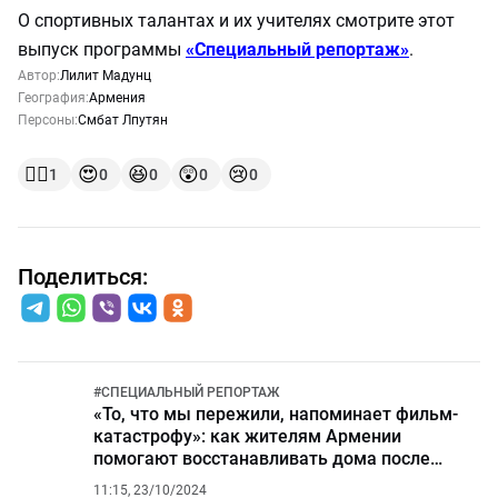
О спортивных талантах и их учителях смотрите этот
выпуск программы
«Специальный репортаж»
.
Автор:
Лилит Мадунц
География:
Армения
Персоны:
Смбат Лпутян
👍🏻
😍
😆
😲
😢
1
0
0
0
0
Поделиться:
#
СПЕЦИАЛЬНЫЙ РЕПОРТАЖ
«То, что мы пережили, напоминает фильм-
катастрофу»: как жителям Армении
помогают восстанавливать дома после
майского наводнения?
11:15, 23/10/2024