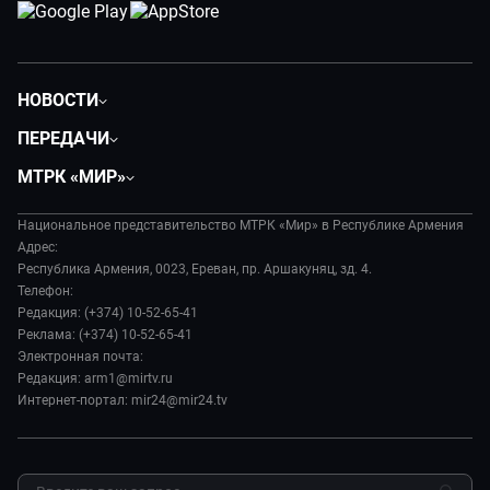
НОВОСТИ
Политика
ПЕРЕДАЧИ
Общество
Вместе
МТРК «МИР»
Экономика
Вместе выгодно
О нас
Происшествия
Евразия. Культурно
Национальное представительство МТРК «Мир» в Республике Армения
История
Наука и технологии
Адрес:
Евразия. Регионы
Руководство
Республика Армения, 0023, Ереван, пр. Аршакуняц, зд. 4.
Культура
Наши иностранцы
Телефон:
Лица мира
Спорт
Редакция: (+374) 10-52-65-41
Пять причин поехать в...
Новости
Реклама: (+374) 10-52-65-41
Сделано в Содружестве
Пресса о нас
Электронная почта:
Я – волонтер
Редакция: arm1@mirtv.ru
Карьера
Интернет-портал: mir24@mir24.tv
Реклама
Обратная связь