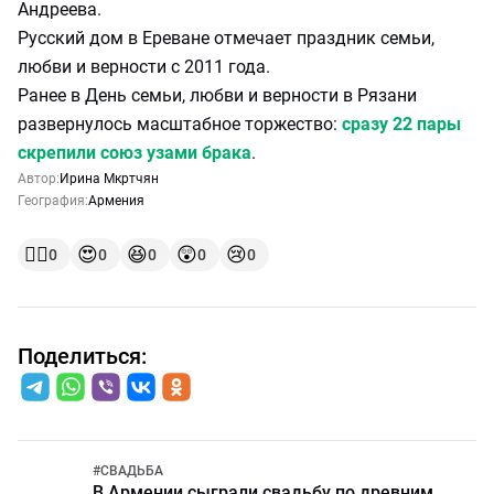
Андреева.
Русский дом в Ереване отмечает праздник семьи,
любви и верности с 2011 года.
Ранее в День семьи, любви и верности в Рязани
развернулось масштабное торжество:
сразу 22 пары
скрепили союз узами брака
.
Автор:
Ирина Мкртчян
География:
Армения
👍🏻
😍
😆
😲
😢
0
0
0
0
0
Поделиться:
#
СВАДЬБА
В Армении сыграли свадьбу по древним