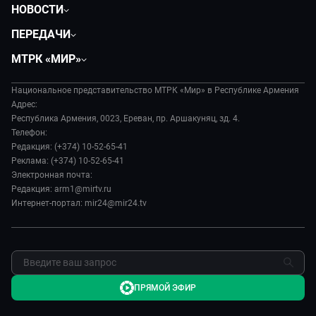
НОВОСТИ
Политика
ПЕРЕДАЧИ
Общество
Вместе
МТРК «МИР»
Экономика
Вместе выгодно
О нас
Происшествия
Евразия. Культурно
Национальное представительство МТРК «Мир» в Республике Армения
История
Наука и технологии
Адрес:
Евразия. Регионы
Руководство
Республика Армения, 0023, Ереван, пр. Аршакуняц, зд. 4.
Культура
Наши иностранцы
Телефон:
Лица мира
Спорт
Редакция: (+374) 10-52-65-41
Пять причин поехать в...
Новости
Реклама: (+374) 10-52-65-41
Сделано в Содружестве
Пресса о нас
Электронная почта:
Я – волонтер
Редакция: arm1@mirtv.ru
Карьера
Интернет-портал: mir24@mir24.tv
Реклама
Обратная связь
ПРЯМОЙ ЭФИР