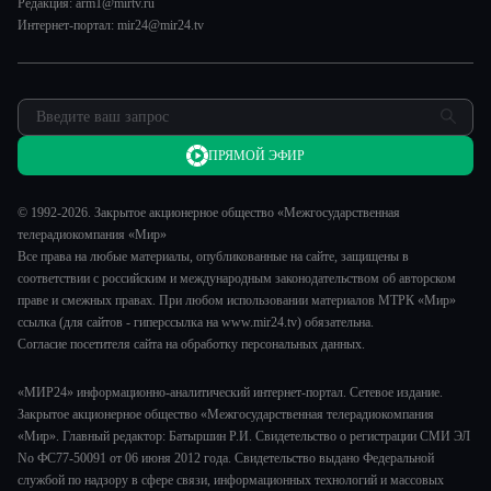
Я – волонтер
Редакция: arm1@mirtv.ru
Карьера
Интернет-портал: mir24@mir24.tv
Реклама
Обратная связь
ПРЯМОЙ ЭФИР
© 1992-2026. Закрытое акционерное общество «Межгосударственная
телерадиокомпания «Мир»
Все права на любые материалы, опубликованные на сайте, защищены в
соответствии с российским и международным законодательством об авторском
праве и смежных правах. При любом использовании материалов МТРК «Мир»
ссылка (для сайтов - гиперссылка на www.mir24.tv) обязательна.
Согласие посетителя сайта на обработку персональных данных.
«МИР24» информационно-аналитический интернет-портал. Сетевое издание.
Закрытое акционерное общество «Межгосударственная телерадиокомпания
«Мир». Главный редактор: Батыршин Р.И. Свидетельство о регистрации СМИ ЭЛ
No ФС77-50091 от 06 июня 2012 года. Свидетельство выдано Федеральной
службой по надзору в сфере связи, информационных технологий и массовых