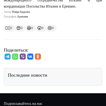
международного сотрудничества Италии и при
координации Посольства Италии в Ереване.
Автор:
Наира Бадалян
География:
Армения
👍🏻
😍
😆
😲
😢
0
0
0
0
0
Поделиться:
Последние новости
Подписывайтесь на нас