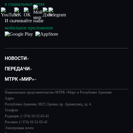
в социальных сетях
И скачивайте наше
мобильное приложение
НОВОСТИ
Политика
ПЕРЕДАЧИ
Общество
Вместе
МТРК «МИР»
Экономика
Вместе выгодно
О нас
Происшествия
Евразия. Культурно
Национальное представительство МТРК «Мир» в Республике Армения
История
Наука и технологии
Адрес:
Евразия. Регионы
Руководство
Республика Армения, 0023, Ереван, пр. Аршакуняц, зд. 4.
Культура
Наши иностранцы
Телефон:
Лица мира
Спорт
Редакция: (+374) 10-52-65-41
Пять причин поехать в...
Новости
Реклама: (+374) 10-52-65-41
Сделано в Содружестве
Пресса о нас
Электронная почта: