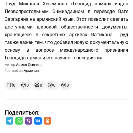
Труд Микаэля Хеземанна «Геноцид армян» издан
Первопрестольным Эчмиадзином в переводе Ваге
Заргаряна на армянский язык. Этот позволит сделать
доступными широкой общественности документы,
хранящиеся в секретных архивах Ватикана. Труд
также важен тем, что добавил новую документальную
основу в вопросе международного признания
Геноцида армян и его научного восприятия.
Автор:
Армен Осипянц
География:
Армения
👍🏻
😍
😆
😲
😢
0
0
0
0
0
Поделиться: