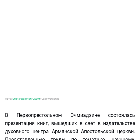
Фото:
Shutterstock/FOTODOM
/
Geek Wandering
В Первопрестольном Эчмиадзине состоялась
презентация книг, вышедших в свет в издательстве
духовного центра Армянской Апостольской церкви.
Представленные труды по тематике, научному,