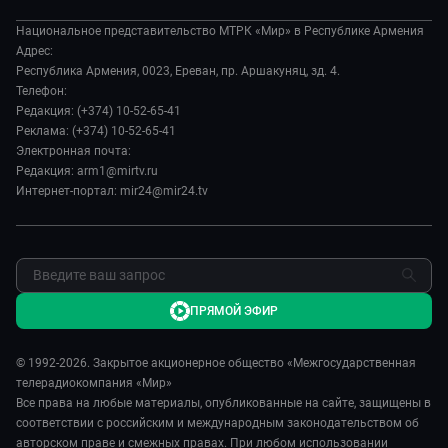
Вместе выгодно
О нас
Происшествия
Евразия. Культурно
Национальное представительство МТРК «Мир» в Республике Армения
История
Наука и технологии
Адрес:
Евразия. Регионы
Руководство
Республика Армения, 0023, Ереван, пр. Аршакуняц, зд. 4.
Культура
Наши иностранцы
Телефон:
Лица мира
Спорт
Редакция: (+374) 10-52-65-41
Пять причин поехать в...
Новости
Реклама: (+374) 10-52-65-41
Сделано в Содружестве
Пресса о нас
Электронная почта:
Я – волонтер
Редакция: arm1@mirtv.ru
Карьера
Интернет-портал: mir24@mir24.tv
Реклама
Обратная связь
ПРЯМОЙ ЭФИР
© 1992-2026. Закрытое акционерное общество «Межгосударственная
телерадиокомпания «Мир»
Все права на любые материалы, опубликованные на сайте, защищены в
соответствии с российским и международным законодательством об
авторском праве и смежных правах. При любом использовании