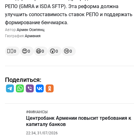
РЕПО (GMRA и ISDA SFTP). Эта реформа должна
улучшить сопоставимость ставок РЕПО и поддержать
формирование бенчмарка.
Автор:
Армен Осипянц
География:
Армения
👍🏻
😍
😆
😲
😢
0
0
0
0
0
Поделиться:
#
ФИНАНСЫ
Центробанк Армении повысит требования к
капиталу банков
22:34, 31/07/2026