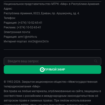
Происшествия
Евразия. Культурно
Национальное представительство МТРК «Мир» в Республике Армения
История
Наука и технологии
Адрес:
Евразия. Регионы
Руководство
Республика Армения, 0023, Ереван, пр. Аршакуняц, зд. 4.
Культура
Наши иностранцы
Телефон:
Лица мира
Спорт
Редакция: (+374) 10-52-65-41
Пять причин поехать в...
Новости
Реклама: (+374) 10-52-65-41
Сделано в Содружестве
Пресса о нас
Электронная почта:
Я – волонтер
Редакция: arm1@mirtv.ru
Карьера
Интернет-портал: mir24@mir24.tv
Реклама
Обратная связь
ПРЯМОЙ ЭФИР
© 1992-2026. Закрытое акционерное общество «Межгосударственная
телерадиокомпания «Мир»
Все права на любые материалы, опубликованные на сайте, защищены в
соответствии с российским и международным законодательством об
авторском праве и смежных правах. При любом использовании