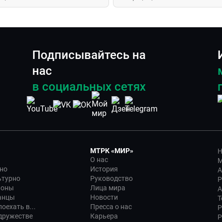
йджане
Подписывайтесь на
нас
в социальных сетях
МТРК «МИР»
Н
О нас
М
но
История
А
ьтурно
Руководство
Р
ионы
Лица мира
А
анцы
Новости
Т
оехать в...
Пресса о нас
Р
дружестве
Карьера
Р