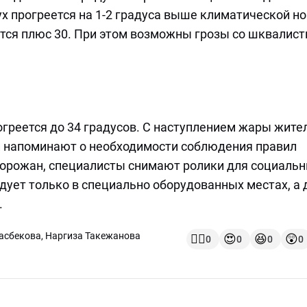
ух прогреется на 1-2 градуса выше климатической н
ится плюс 30. При этом возможны грозы со шквалис
огреется до 34 градусов. С наступлением жары жите
и напоминают о необходимости соблюдения правил
горожан, специалисты снимают ролики для социаль
едует только в специально оборудованных местах, а 
.
асбекова
,
Наргиза Такежанова
👍🏻
😍
😆
😲
0
0
0
0