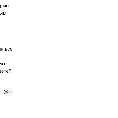
ормы.
тым
ли все
ных
детей
😢
0