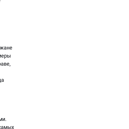
е
ожане
меры
раве,
ща
ми.
 самых