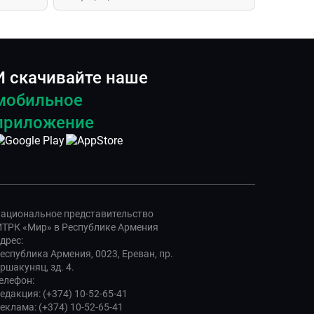
И скачивайте наше
мобильное
приложение
ациональное представительство
ТРК «Мир» в Республике Армения
дрес:
еспублика Армения, 0023, Ереван, пр.
ршакуняц, зд. 4.
елефон:
едакция: (+374) 10-52-65-41
еклама: (+374) 10-52-65-41