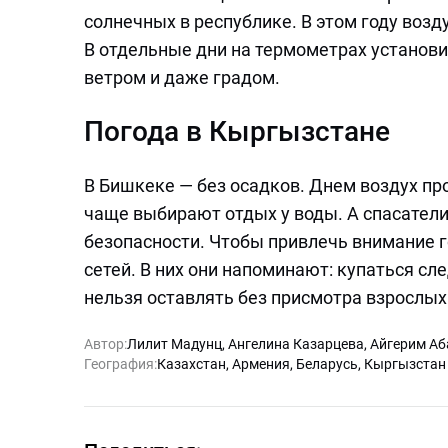
солнечных в республике. В этом году возд
В отдельные дни на термометрах установ
ветром и даже градом.
Погода в Кыргызстане
В Бишкеке — без осадков. Днем воздух пр
чаще выбирают отдых у воды. А спасател
безопасности. Чтобы привлечь внимание 
сетей. В них они напоминают: купаться сл
нельзя оставлять без присмотра взрослых
Автор:
Лилит Мадунц
,
Ангелина Казарцева
,
Айгерим Аб
География:
Казахстан
,
Армения
,
Беларусь
,
Кыргызстан