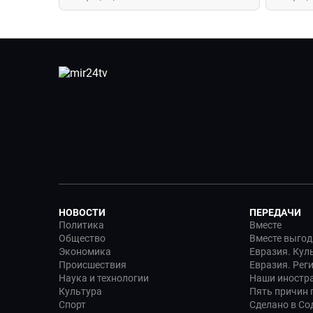
Азерба
НОВОСТИ
ПЕРЕДАЧИ
Политика
Вместе
Общество
Вместе выгод
Экономика
Евразия. Кул
Происшествия
Евразия. Рег
Наука и технологии
Наши иностр
Культура
Пять причин п
Спорт
Сделано в Со