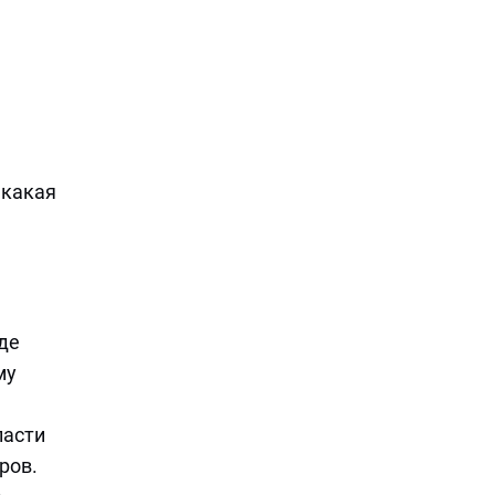
, какая
де
му
ласти
ров.