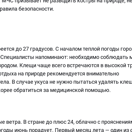
 МЧС призывает не разводить костры на природе, н
правила безопасности.
еется до 27 градусов. С началом теплой погоды гор
. Специалисты напоминают: необходимо соблюдать 
ородом. Клещи чаще всего встречаются в высокой т
 отдыха на природе рекомендуется внимательно
ела. В случае укуса не нужно пытаться удалять кле
корее обратиться за медицинской помощью.
е ветра. В стране до плюс 24, облачно с прояснения
годы июнь порадует. Первый месяц лета — один из