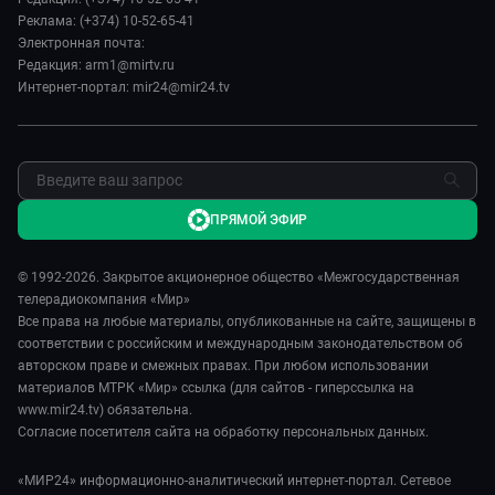
Пять причин поехать в...
Новости
Реклама: (+374) 10-52-65-41
Сделано в Содружестве
Пресса о нас
Электронная почта:
Я – волонтер
Редакция: arm1@mirtv.ru
Карьера
Интернет-портал: mir24@mir24.tv
Реклама
Обратная связь
ПРЯМОЙ ЭФИР
© 1992-2026. Закрытое акционерное общество «Межгосударственная
телерадиокомпания «Мир»
Все права на любые материалы, опубликованные на сайте, защищены в
соответствии с российским и международным законодательством об
авторском праве и смежных правах. При любом использовании
материалов МТРК «Мир» ссылка (для сайтов - гиперссылка на
www.mir24.tv) обязательна.
Согласие посетителя сайта на обработку персональных данных.
«МИР24» информационно-аналитический интернет-портал. Сетевое