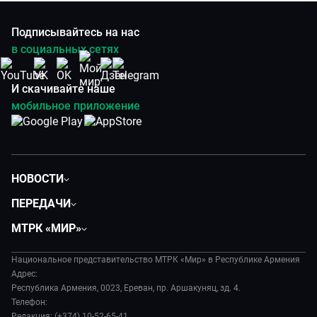
Подписывайтесь на нас
в социальных сетях
И скачивайте наше
мобильное приложение
НОВОСТИ
Политика
ПЕРЕДАЧИ
Общество
Вместе
МТРК «МИР»
Экономика
Вместе выгодно
О нас
Происшествия
Евразия. Культурно
Национальное представительство МТРК «Мир» в Республике Армения
История
Наука и технологии
Адрес:
Евразия. Регионы
Руководство
Республика Армения, 0023, Ереван, пр. Аршакуняц, зд. 4.
Культура
Наши иностранцы
Телефон:
Лица мира
Спорт
Редакция: (+374) 10-52-65-41