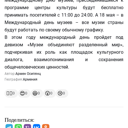
Международному дню музеев, присоединившиеся к
программе центры культуры будут бесплатно
принимать посетителей с 11:00 до 24:00. А 18 мая – в
Международный день музеев – все музеи страны
будут работать по своему обычному графику.
В этом году международный день пройдет под
девизом «Музеи объединяют разделенный мир»,
подчеркивая их роль как площадок культурного
диалога, взаимопонимания и сохранения
общечеловеческих ценностей.
Автор:
Армен Осипянц
География:
Армения
👍🏻
😍
😆
😲
😢
0
0
0
0
0
Поделиться: