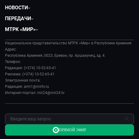
НОВОСТИ
Политика
ПЕРЕДАЧИ
Общество
Вместе
МТРК «МИР»
Экономика
Вместе выгодно
О нас
Происшествия
Евразия. Культурно
Национальное представительство МТРК «Мир» в Республике Армения
История
Наука и технологии
Адрес:
Евразия. Регионы
Руководство
Республика Армения, 0023, Ереван, пр. Аршакуняц, зд. 4.
Культура
Наши иностранцы
Телефон:
Лица мира
Спорт
Редакция: (+374) 10-52-65-41
Пять причин поехать в...
Новости
Реклама: (+374) 10-52-65-41
Сделано в Содружестве
Пресса о нас
Электронная почта:
Я – волонтер
Редакция: arm1@mirtv.ru
Карьера
Интернет-портал: mir24@mir24.tv
Реклама
Обратная связь
ПРЯМОЙ ЭФИР