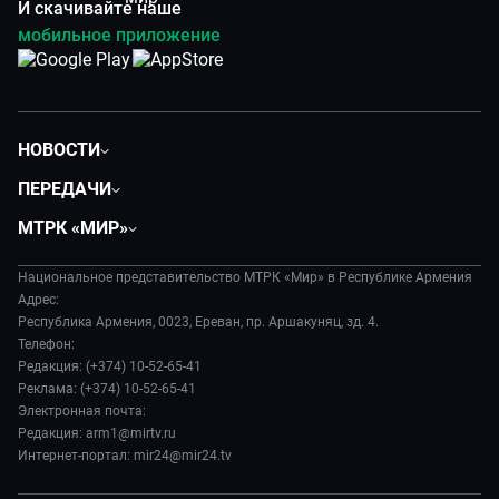
И скачивайте наше
мобильное приложение
НОВОСТИ
Политика
ПЕРЕДАЧИ
Общество
Вместе
МТРК «МИР»
Экономика
Вместе выгодно
О нас
Происшествия
Евразия. Культурно
Национальное представительство МТРК «Мир» в Республике Армения
История
Наука и технологии
Адрес:
Евразия. Регионы
Руководство
Республика Армения, 0023, Ереван, пр. Аршакуняц, зд. 4.
Культура
Наши иностранцы
Телефон:
Лица мира
Спорт
Редакция: (+374) 10-52-65-41
Пять причин поехать в...
Новости
Реклама: (+374) 10-52-65-41
Сделано в Содружестве
Пресса о нас
Электронная почта:
Я – волонтер
Редакция: arm1@mirtv.ru
Карьера
Интернет-портал: mir24@mir24.tv
Реклама