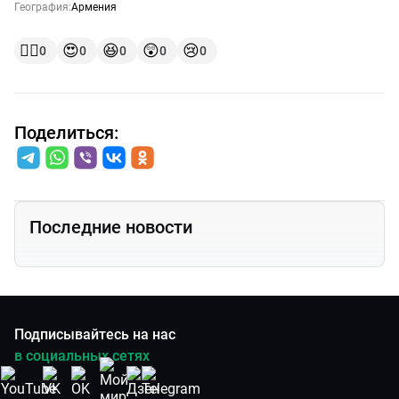
География:
Армения
👍🏻
😍
😆
😲
😢
0
0
0
0
0
Поделиться:
Последние новости
Подписывайтесь на нас
в социальных сетях