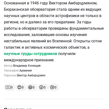
Основанная в 1946 году Виктором Амбарцумяном,
Бюраканская обсерватория стала одним из ведущих
научных центров в области астрофизики не только в
регионе, но и далеко за его пределами. За годы
работы в обсерватории проведены фундаментальные
исследования, заложившие основы изучения
нестабильных явлений во Вселенной. Открыты сотни
галактик и активных космических объектов, а
научные труды сотрудников
получили
международное признание.
Автор:
Владимир Конищев
География:
Армения
Персоны:
Виктор Амбарцумян
👍🏻
😍
😆
😲
😢
0
0
0
0
0