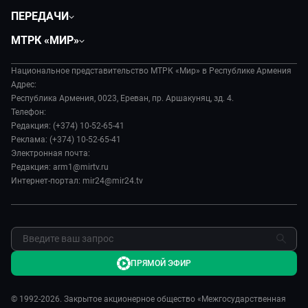
Политика
ПЕРЕДАЧИ
Общество
Вместе
МТРК «МИР»
Экономика
Вместе выгодно
О нас
Происшествия
Евразия. Культурно
Национальное представительство МТРК «Мир» в Республике Армения
История
Наука и технологии
Адрес:
Евразия. Регионы
Руководство
Республика Армения, 0023, Ереван, пр. Аршакуняц, зд. 4.
Культура
Наши иностранцы
Телефон:
Лица мира
Спорт
Редакция: (+374) 10-52-65-41
Пять причин поехать в...
Новости
Реклама: (+374) 10-52-65-41
Сделано в Содружестве
Пресса о нас
Электронная почта:
Я – волонтер
Редакция: arm1@mirtv.ru
Карьера
Интернет-портал: mir24@mir24.tv
Реклама
Обратная связь
ПРЯМОЙ ЭФИР
© 1992-2026. Закрытое акционерное общество «Межгосударственная