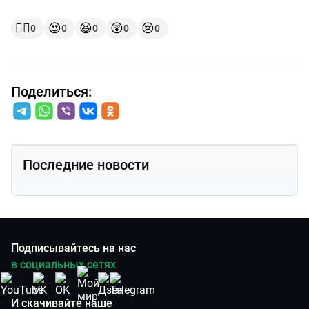
👍🏻
😍
😆
😲
😢
0
0
0
0
0
Поделиться:
Последние новости
Подписывайтесь на нас
в социальных сетях
И скачивайте наше