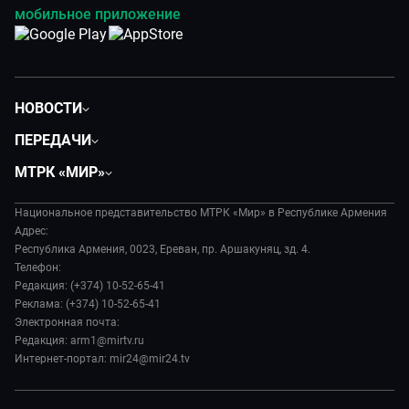
мобильное приложение
НОВОСТИ
Политика
ПЕРЕДАЧИ
Общество
Вместе
МТРК «МИР»
Экономика
Вместе выгодно
О нас
Происшествия
Евразия. Культурно
Национальное представительство МТРК «Мир» в Республике Армения
История
Наука и технологии
Адрес:
Евразия. Регионы
Руководство
Республика Армения, 0023, Ереван, пр. Аршакуняц, зд. 4.
Культура
Наши иностранцы
Телефон:
Лица мира
Спорт
Редакция: (+374) 10-52-65-41
Пять причин поехать в...
Новости
Реклама: (+374) 10-52-65-41
Сделано в Содружестве
Пресса о нас
Электронная почта:
Я – волонтер
Редакция: arm1@mirtv.ru
Карьера
Интернет-портал: mir24@mir24.tv
Реклама
Обратная связь