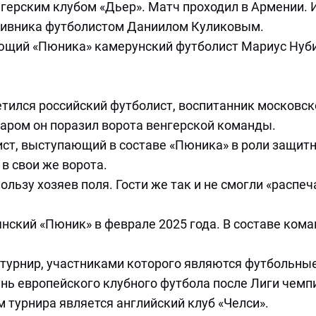
герским клубом «Дьер». Матч проходил в Армении. 
отивника футболистом Даниилом Куликовым.
дающий «Пюника» камерунский футболист Мариус Нуб
метился российский футболист, воспитанник московск
аром он поразил ворота венгерской команды.
лист, выступающий в составе «Пюника» в роли защитн
в свои же ворота.
пользу хозяев поля. Гости же так и не смогли «распеч
нский «Пюник» в феврале 2025 года. В составе ком
турнир, участниками которого являются футбольны
ень европейского клубного футбола после Лиги чемп
турнира является английский клуб «Челси».