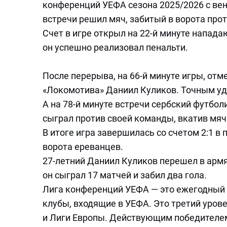
конференций УЕФА сезона 2025/2026 с вен
встречи решил мяч, забитый в ворота пр
Счет в игре открыл на 22-й минуте напа
он успешно реализовал пенальти.
После перерыва, на 66-й минуте игры, от
«Локомотива» Даниил Куликов. Точным уд
А на 78-й минуте встречи сербский футбо
сыграл против своей команды, вкатив мяч 
В итоге игра завершилась со счетом 2:1 в 
ворота ереванцев.
27-летний Даниил Куликов перешел в армя
он сыграл 17 матчей и забил два гола.
Лига конференций УЕФА — это ежегодный 
клубы, входящие в УЕФА. Это третий уров
и Лиги Европы. Действующим победителем 