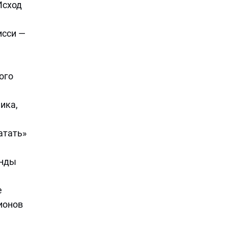
Исход
исси —
ого
ика,
атать»
анды
е
ионов