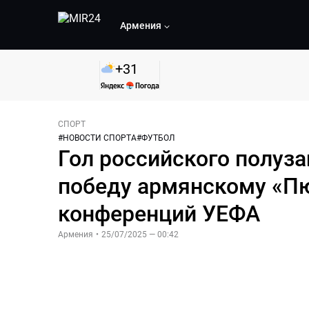
Армения
+
31
СПОРТ
#
НОВОСТИ СПОРТА
#
ФУТБОЛ
Гол российского полуз
победу армянскому «Пю
конференций УЕФА
Армения
•
25/07/2025 — 00:42