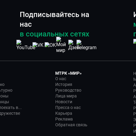
Подписывайтесь на
нас
в социальных сетях
МТРК «МИР»
Н
О нас
М
но
История
А
ьтурно
Руководство
Р
ионы
Лица мира
А
анцы
Новости
Т
оехать в...
Пресса о нас
Р
дружестве
Карьера
Р
Реклама
Э
Обратная связь
Р
И