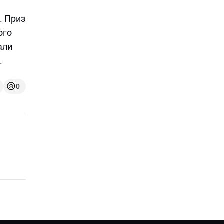
. Приз
ого
али
.
😢
0