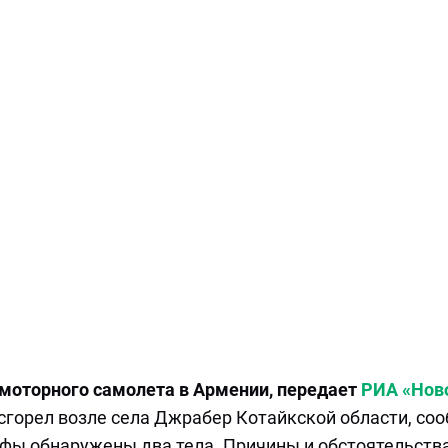
омоторного самолета в Армении, передает
РИА «Нов
сгорел возле села Джрабер Котайкской области, со
офы обнаружены два тела. Причины и обстоятельств