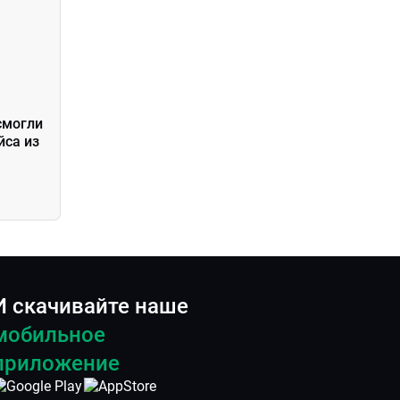
смогли
йса из
И скачивайте наше
мобильное
приложение