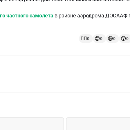
го частного самолета
в районе аэродрома ДОСААФ 
👍🏻
😍
😆
😲
0
0
0
0