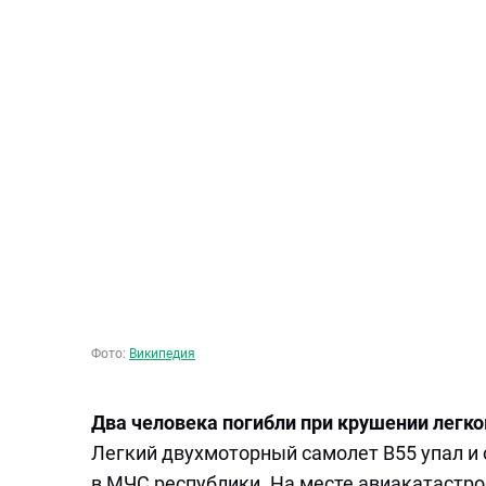
Фото:
Википедия
Два человека погибли при крушении легк
Легкий двухмоторный самолет B55 упал и 
в МЧС республики. На месте авиакатастр