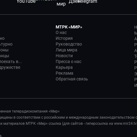
МТРК «МИР»
Н
О нас
М
но
История
А
ьтурно
Руководство
Р
ионы
Лица мира
А
анцы
Новости
Т
оехать в...
Пресса о нас
Р
дружестве
Карьера
Р
Реклама
Э
Обратная связь
Р
И
венная телерадиокомпания «Мир»
ащищены в соответствии с российским и международным законодательством 
 материалов МТРК «Мир» ссылка (для сайтов - гиперссылка на www.mir24.tv
х.