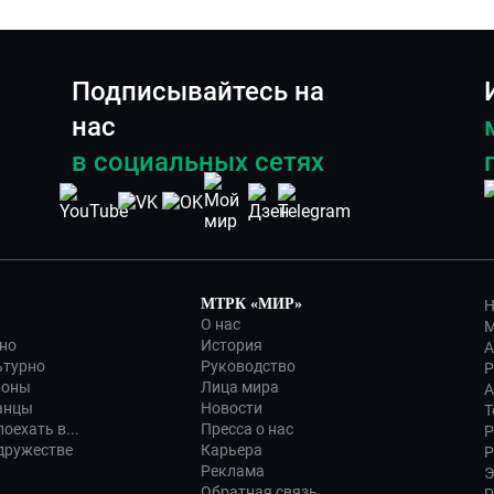
Подписывайтесь на
нас
в социальных сетях
МТРК «МИР»
Н
О нас
М
но
История
А
ьтурно
Руководство
Р
ионы
Лица мира
А
анцы
Новости
Т
оехать в...
Пресса о нас
Р
дружестве
Карьера
Р
Реклама
Э
Обратная связь