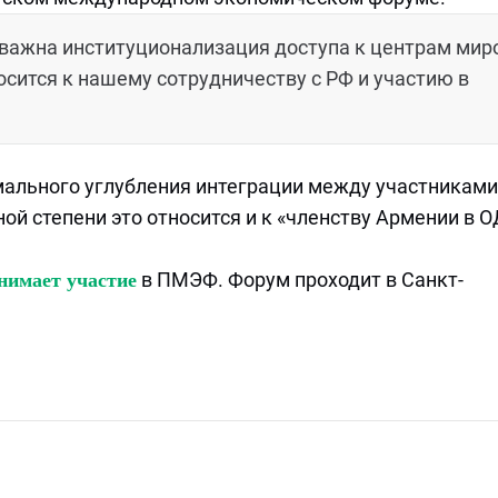
ь важна институционализация доступа к центрам мир
осится к нашему сотрудничеству с РФ и участию в
мального углубления интеграции между участниками
ой степени это относится и к «членству Армении в О
в ПМЭФ. Форум проходит в Санкт-
нимает участие