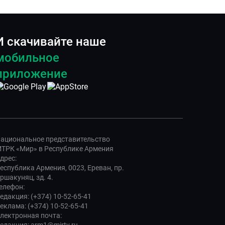
И скачивайте наше
мобильное
приложение
ациональное представительство
ТРК «Мир» в Республике Армения
дрес:
еспублика Армения, 0023, Ереван, пр.
ршакуняц, зд. 4.
елефон:
едакция: (+374) 10-52-65-41
еклама: (+374) 10-52-65-41
лектронная почта: