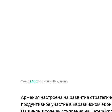
Фото:
ТАСС
/
Смирнов Владимир
Армения настроена на развитие стратегич
продуктивное участие в Евразийском эко
Пашинян в ходе выступления на Петербу