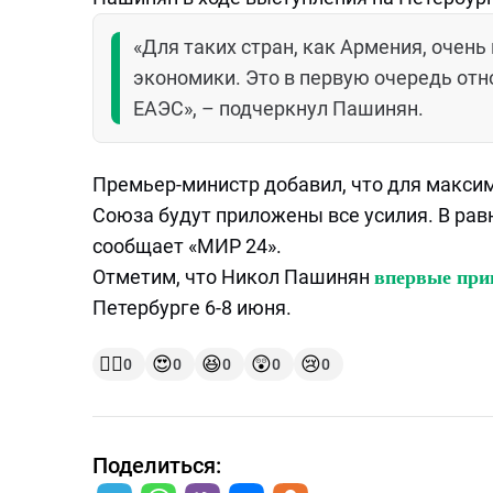
«Для таких стран, как Армения, очен
экономики. Это в первую очередь отн
ЕАЭС», – подчеркнул Пашинян.
Премьер-министр добавил, что для макси
Союза будут приложены все усилия. В равн
сообщает «МИР 24».
Отметим, что Никол Пашинян
впервые при
Петербурге 6-8 июня.
👍🏻
😍
😆
😲
😢
0
0
0
0
0
Поделиться: